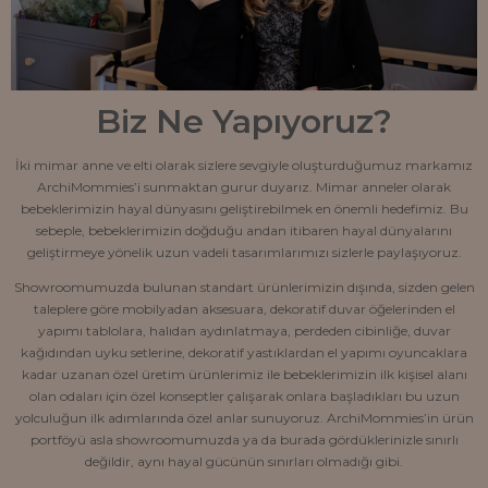
Biz Ne Yapıyoruz?
İki mimar anne ve elti olarak sizlere sevgiyle oluşturduğumuz markamız
ArchiMommies’i sunmaktan gurur duyarız. Mimar anneler olarak
bebeklerimizin hayal dünyasını geliştirebilmek en önemli hedefimiz. Bu
sebeple, bebeklerimizin doğduğu andan itibaren hayal dünyalarını
geliştirmeye yönelik uzun vadeli tasarımlarımızı sizlerle paylaşıyoruz.
Showroomumuzda bulunan standart ürünlerimizin dışında, sizden gelen
taleplere göre mobilyadan aksesuara, dekoratif duvar öğelerinden el
yapımı tablolara, halıdan aydınlatmaya, perdeden cibinliğe, duvar
kağıdından uyku setlerine, dekoratif yastıklardan el yapımı oyuncaklara
kadar uzanan özel üretim ürünlerimiz ile bebeklerimizin ilk kişisel alanı
olan odaları için özel konseptler çalışarak onlara başladıkları bu uzun
yolculuğun ilk adımlarında özel anlar sunuyoruz. ArchiMommies’in ürün
portföyü asla showroomumuzda ya da burada gördüklerinizle sınırlı
değildir, aynı hayal gücünün sınırları olmadığı gibi.