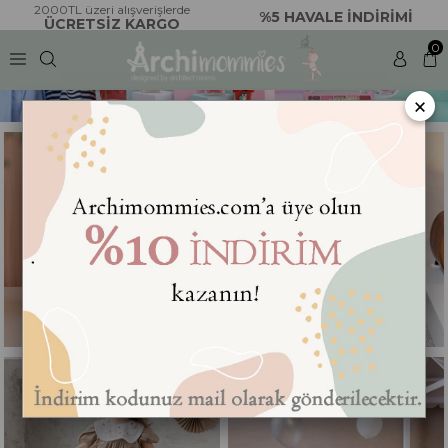
2000TL üzeri alışverişlerde
%5 HAVALE İNDİRİMİ
ÜCRETSİZ KARGO
0
×